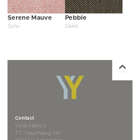
Pebble
Serene Mauve
Dales
Soho
TOP
Contact
Vyva Fabrics
TT. Vasumweg 140