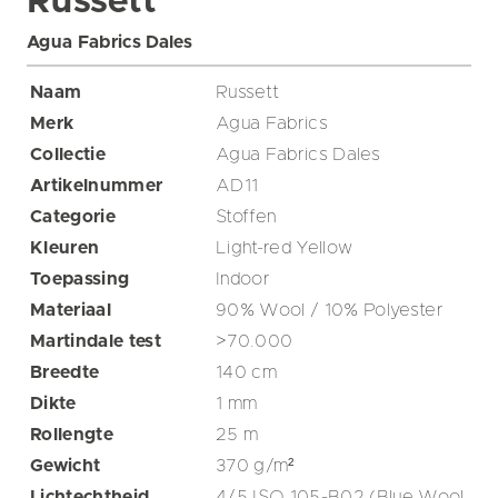
Russett
Agua Fabrics Dales
Naam
Russett
Merk
Agua Fabrics
Collectie
Agua Fabrics Dales
Artikelnummer
AD11
Categorie
Stoffen
Kleuren
Light-red
Yellow
Toepassing
Indoor
Materiaal
90% Wool / 10% Polyester
Martindale test
>70.000
Breedte
140
cm
Dikte
1
mm
Rollengte
25
m
Gewicht
370
g/m²
Lichtechtheid
4/5 ISO 105-B02 (Blue Wool