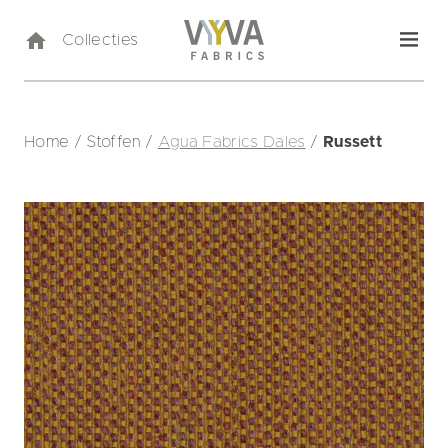
Collecties
Home
/
Stoffen
/
Agua Fabrics Dales
/
Russett