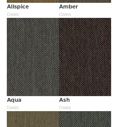
Allspice
Amber
Dales
Dales
Aqua
Ash
Dales
Dales