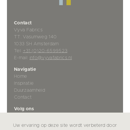
Contact
Vyva Fabrics
TT. Vasumweg 140
1033 SH Amsterdam
Tel:
+31 (0)20-6599523
E-mail:
info@vyvafabrics.nl
Navigatie
Home
Inspiratie
Duurzaamheid
Contact
Volg ons
Uw ervaring op deze site wordt verbeterd door
Privacybeleid