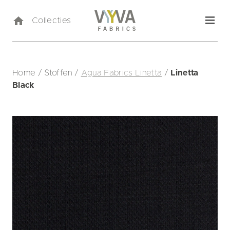
Collecties
Home
/
Stoffen
/
Agua Fabrics Linetta
/
Linetta
Black