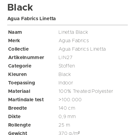
Black
Agua Fabrics Linetta
Naam
Linetta Black
Merk
Agua Fabrics
Collectie
Agua Fabrics Linetta
Artikelnummer
LIN27
Categorie
Stoffen
Kleuren
Black
Toepassing
Indoor
Materiaal
100% Treated Polyester
Martindale test
>100.000
Breedte
140
cm
Dikte
0,9
mm
Rollengte
25
m
Gewicht
370
g/m²