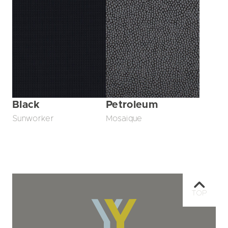
Black
Petroleum
Sunworker
Mosaique
TOP