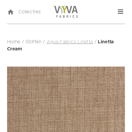
Collecties
Home
/
Stoffen
/
Agua Fabrics Linetta
/
Linetta
Cream