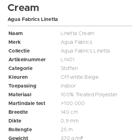
Cream
Agua Fabrics Linetta
Naam
Linetta Cream
Merk
Agua Fabrics
Collectie
Agua Fabrics Linetta
Artikelnummer
LIN01
Categorie
Stoffen
Kleuren
Off-white
Beige
Toepassing
Indoor
Materiaal
100% Treated Polyester
Martindale test
>100.000
Breedte
140
cm
Dikte
0,9
mm
Rollengte
25
m
Gewicht
370
g/m²