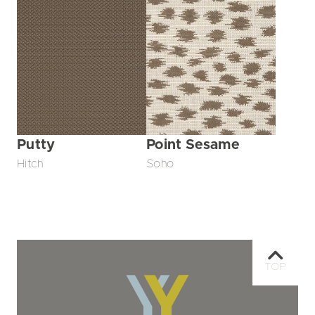
Putty
Point Sesame
Hitch
Soho
TOP