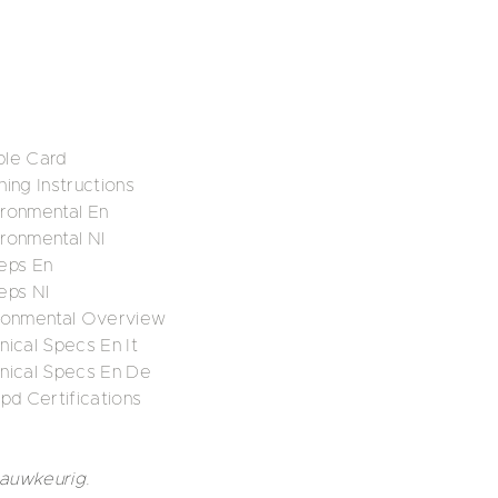
ple Card
ing Instructions
ironmental En
ronmental Nl
eps En
eps Nl
ironmental Overview
nical Specs En It
nical Specs En De
pd Certifications
nauwkeurig.