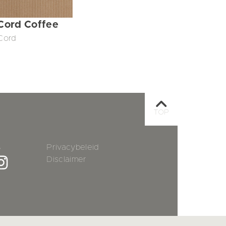
Cord Coffee
Cord
TOP
s
Privacybeleid
Disclaimer