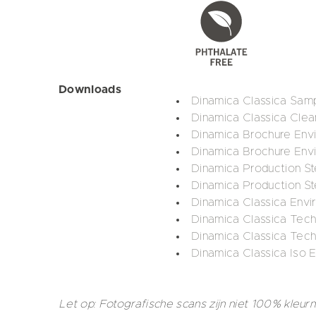
Downloads
Dinamica Classica Sam
Dinamica Classica Clean
Dinamica Brochure Env
Dinamica Brochure Envi
Dinamica Production St
Dinamica Production St
Dinamica Classica Env
Dinamica Classica Tech
Dinamica Classica Tech
Dinamica Classica Iso E
Let op: Fotografische scans zijn niet 100% kleur