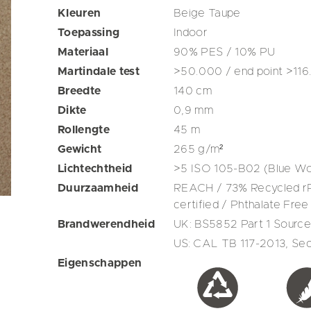
Kleuren
Beige
Taupe
Toepassing
Indoor
Materiaal
90% PES / 10% PU
Martindale test
>50.000 / end point >116
Breedte
140
cm
Dikte
0,9
mm
Rollengte
45
m
Gewicht
265
g/m²
Lichtechtheid
>5 ISO 105-B02 (Blue Wo
Duurzaamheid
REACH / 73% Recycled rP
certified / Phthalate Free
Brandwerendheid
UK: BS5852 Part 1 Source
US: CAL TB 117-2013, Sec
Eigenschappen