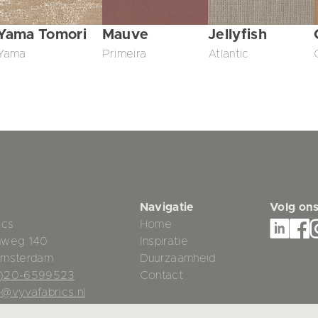
Yama Tomori
Mauve
Jellyfish
Yama
Primeira
Atlantic
Navigatie
Volg on
ics
Home
mweg 140
Inspiratie
Amsterdam
Duurzaamheid
0)20-6599523
Contact
o@vyvafabrics.nl