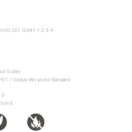
.000 ISO 12947-1-2-3-4
ol Scale)
ET / Global Recycled Standard
 0
tion E