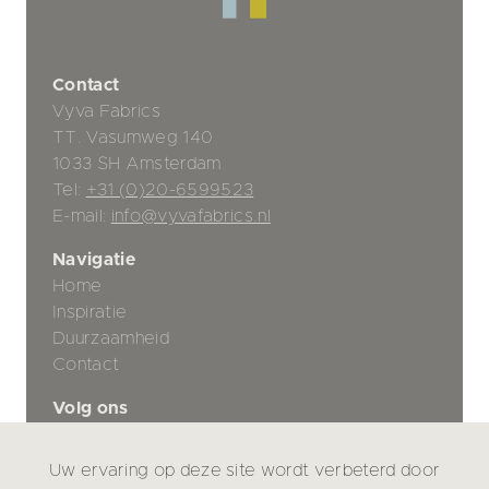
Contact
Vyva Fabrics
TT. Vasumweg 140
1033 SH Amsterdam
Tel:
+31 (0)20-6599523
E-mail:
info@vyvafabrics.nl
Navigatie
Home
Inspiratie
Duurzaamheid
Contact
Volg ons
Uw ervaring op deze site wordt verbeterd door
Privacybeleid