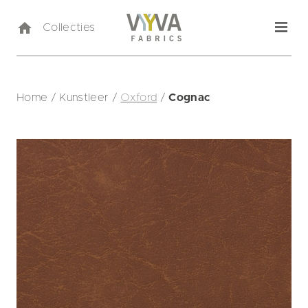
Collecties
Home
/
Kunstleer
/
Oxford
/
Cognac