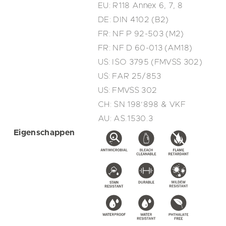
EU: R118 Annex 6, 7, 8
DE: DIN 4102 (B2)
FR: NF P 92-503 (M2)
FR: NF D 60-013 (AM18)
US: ISO 3795 (FMVSS 302)
US: FAR 25/853
US: FMVSS 302
CH: SN 198’898 & VKF
AU: AS.1530.3
Eigenschappen