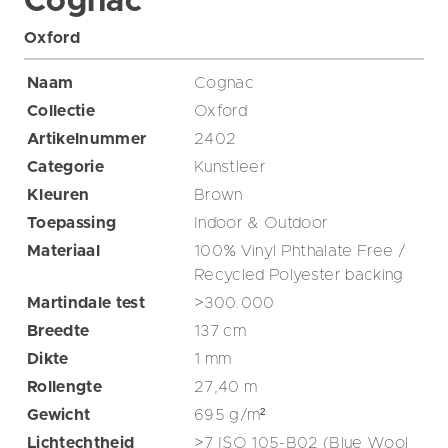
Cognac
Oxford
Naam
Cognac
Collectie
Oxford
Artikelnummer
2402
Categorie
Kunstleer
Kleuren
Brown
Toepassing
Indoor & Outdoor
Materiaal
100% Vinyl Phthalate Free /
Recycled Polyester backing
Martindale test
>300.000
Breedte
137
cm
Dikte
1
mm
Rollengte
27,40
m
Gewicht
695
g/m²
Lichtechtheid
>7 ISO 105-B02 (Blue Wool