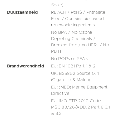
Scale)
Duurzaamheid
REACH / RoHS / Phthalate
Free / Contains bio-based
renewable ingredients
No BPA / No Ozone
Depleting Chemicals /
Bromine-free / no HFRs / No
PBTs
No POPs or PFAs
Brandwerendheid
EU: EN 1021 Part 1 & 2
UK: BS5852 Source 0, 1
(Cigarette & Match)
EU: (MED) Marine Equipment
Directive
EU: IMO FTP 2010 Code
MSC 88/26/ADD.2 Part 8 3.1
& 3.2