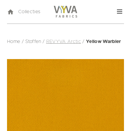
Collecties
Home
/
Stoffen
/
REVYVA Arctic
/
Yellow Warbler