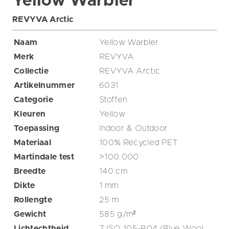
Yellow Warbler
REVYVA Arctic
Naam
Yellow Warbler
Merk
REVYVA
Collectie
REVYVA Arctic
Artikelnummer
6031
Categorie
Stoffen
Kleuren
Yellow
Toepassing
Indoor & Outdoor
Materiaal
100% Recycled PET
Martindale test
>100.000
Breedte
140
cm
Dikte
1
mm
Rollengte
25
m
Gewicht
585
g/m²
Lichtechtheid
7 ISO 105-B04 (Blue Wool