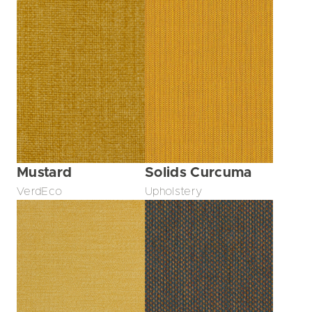
Mustard
Solids Curcuma
VerdEco
Upholstery