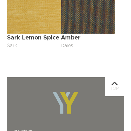
Sark Lemon Spice
Amber
Sark
Dales
TOP