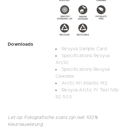
Downloads
Revyva Sample Card
Specifications Revyva
Arctic
Specifications Revyva
Oekotex
Arctic M1 Atlantic M2
Revyva Arctic Fr Test Nfp
92 503
Let op: Fotografische scans zijn niet 100%
kleurnauwkeurig.