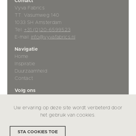
Contact
Vyva Fabrics
TT. Vasumweg 140
1033 SH Amsterdam
Tel:
+31 (0)20-6599523
E-mail:
info@vyvafabrics.nl
Navigatie
Home
Inspiratie
Duurzaamheid
Contact
Volg ons
Uw ervaring op deze site wordt verbeterd door
Privacybeleid
het gebruik van cookies.
Disclaimer
STA COOKIES TOE