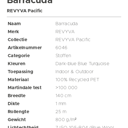
Barracuda
REVYVA Pacific
Naam
Barracuda
Merk
REVYVA
Collectie
REVYVA Pacific
Artikelnummer
6046
Categorie
Stoffen
Kleuren
Dark-blue
Blue
Turquoise
Toepassing
Indoor & Outdoor
Materiaal
100% Recycled PET
Martindale test
>100.000
Breedte
140
cm
Dikte
1
mm
Rollengte
25
m
Gewicht
800
g/m²
Lichtechtheid
7 ISO 105-B04 (Blue Wool