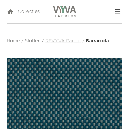
Collecties
Home
/
Stoffen
/
REVYVA Pacific
/
Barracuda