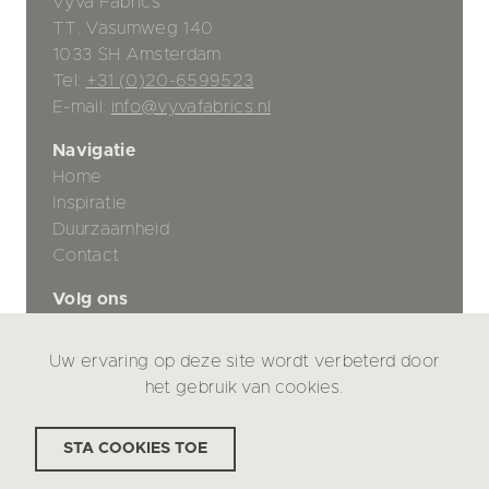
Vyva Fabrics
TT. Vasumweg 140
1033 SH Amsterdam
Tel:
+31 (0)20-6599523
E-mail:
info@vyvafabrics.nl
Navigatie
Home
Inspiratie
Duurzaamheid
Contact
Volg ons
Uw ervaring op deze site wordt verbeterd door
Privacybeleid
het gebruik van cookies.
Disclaimer
STA COOKIES TOE
© Vyva Fabrics 2026
Design by
Kordaat
, build by
Lagoworks