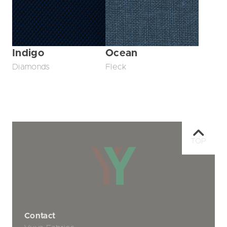
Indigo
Ocean
Diamonds
Fleck
TOP
Contact