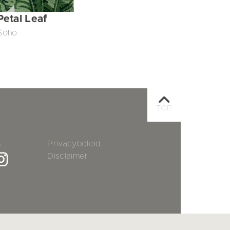
Petal Leaf
Soho
TOP
s
Privacybeleid
Disclaimer