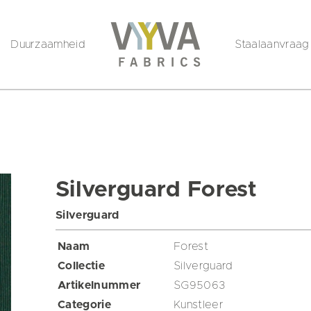
Duurzaamheid
Staalaanvraag
Silverguard Forest
Silverguard
Naam
Forest
Collectie
Silverguard
Artikelnummer
SG95063
Categorie
Kunstleer