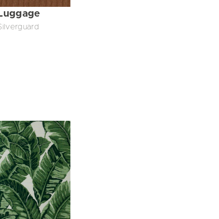
Luggage
Silverguard