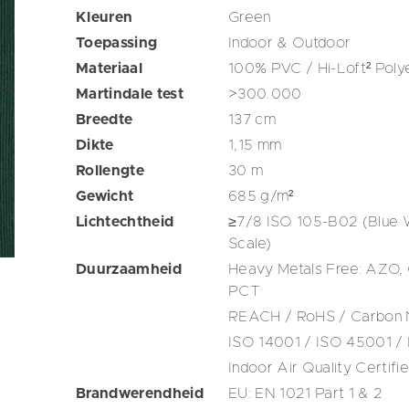
Kleuren
Green
Toepassing
Indoor & Outdoor
Materiaal
100% PVC / Hi-Loft² Poly
Martindale test
>300.000
Breedte
137
cm
Dikte
1,15
mm
Rollengte
30
m
Gewicht
685
g/m²
Lichtechtheid
≥7/8 ISO 105-B02 (Blue 
Scale)
Duurzaamheid
Heavy Metals Free: AZO,
PCT
REACH / RoHS / Carbon N
ISO 14001 / ISO 45001 / I
Indoor Air Quality Certifi
Brandwerendheid
EU: EN 1021 Part 1 & 2