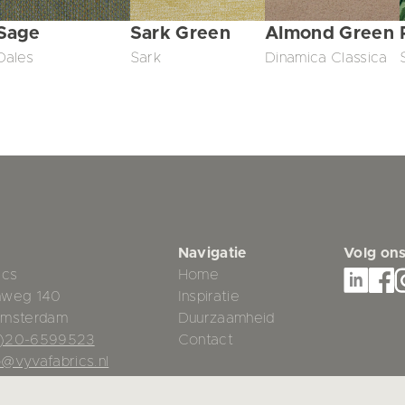
Sage
Sark Green
Almond Green
Dales
Sark
Dinamica Classica
Navigatie
Volg on
ics
Home
mweg 140
Inspiratie
Amsterdam
Duurzaamheid
0)20-6599523
Contact
o@vyvafabrics.nl