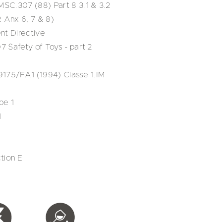
SC.307 (88) Part 8 3.1 & 3.2
 Anx 6, 7 & 8)
nt Directive
 Safety of Toys - part 2
 9175/FA1 (1994) Classe 1.IM
pe 1
1
tion E