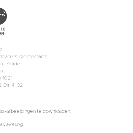
rd
eaners Disinfectants
ing Guide
ing
n 1021
2 Din 4102
s-afbeeldingen te downloaden.
nauwkeurig.