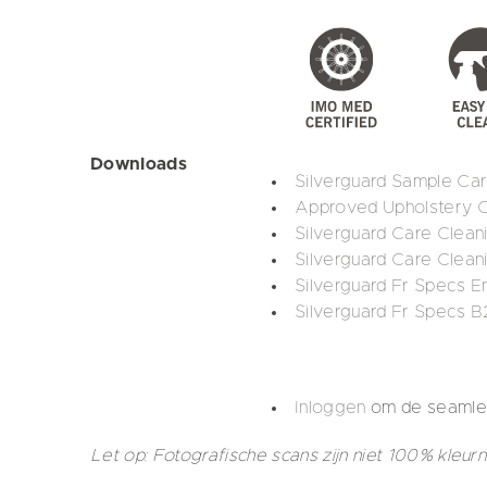
Downloads
Silverguard Sample Ca
Approved Upholstery Cl
Silverguard Care Clean
Silverguard Care Clean
Silverguard Fr Specs E
Silverguard Fr Specs B
Inloggen
om de seamles
Let op: Fotografische scans zijn niet 100% kleur