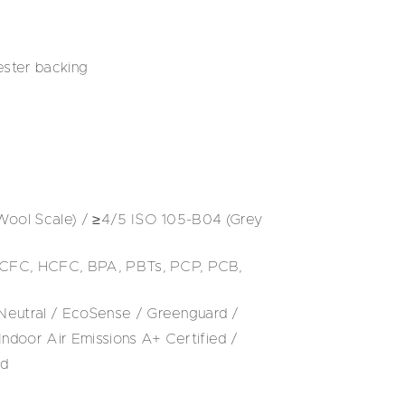
ester backing
Wool Scale) / ≥4/5 ISO 105-B04 (Grey
 CFC, HCFC, BPA, PBTs, PCP, PCB,
eutral / EcoSense / Greenguard /
ndoor Air Emissions A+ Certified /
ed