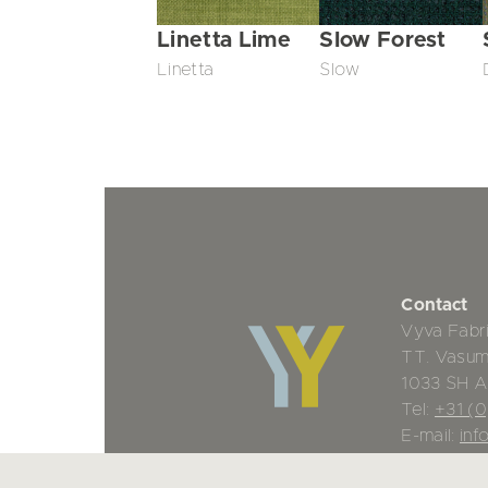
Linetta Lime
Slow Forest
Linetta
Slow
Contact
Vyva Fabr
TT. Vasu
1033 SH 
Tel:
+31 (
E-mail:
inf