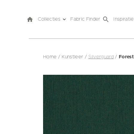
Collecties
Fabric Finder
Inspiratie
Home
/
Kunstleer
/
Silverguard
/
Forest