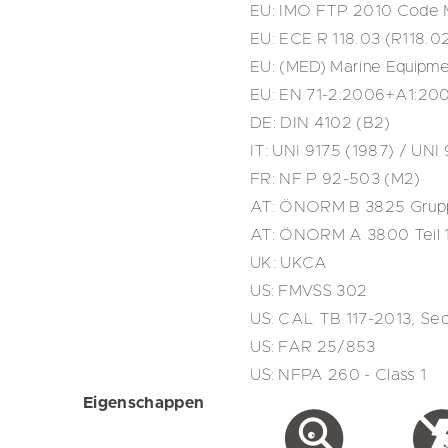
EU: IMO FTP 2010 Code M
EU: ECE R 118.03 (R118.02
EU: (MED) Marine Equipme
EU: EN 71-2:2006+A1:2007
DE: DIN 4102 (B2)
IT: UNI 9175 (1987) / UNI
FR: NF P 92-503 (M2)
AT: ÖNORM B 3825 Grup
AT: ÖNORM A 3800 Teil 
UK: UKCA
US: FMVSS 302
US: CAL TB 117-2013, Sec
US: FAR 25/853
US: NFPA 260 - Class 1
Eigenschappen