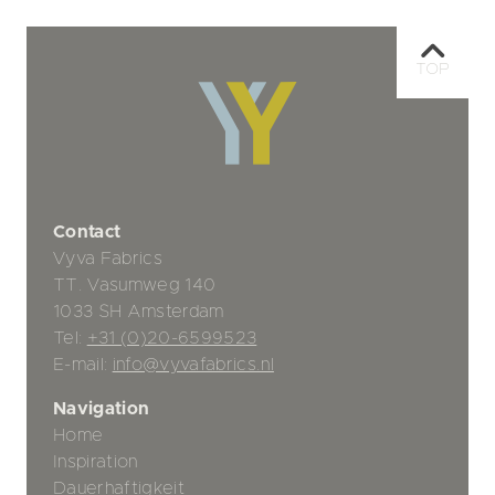
TOP
Contact
Vyva Fabrics
TT. Vasumweg 140
1033 SH Amsterdam
Tel:
+31 (0)20-6599523
E-mail:
info@vyvafabrics.nl
Navigation
Home
Inspiration
Dauerhaftigkeit