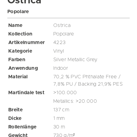
Ostrica
Popolare
Name
Ostrica
Kollection
Popolare
Artikelnummer
4223
Kategorie
Vinyl
Farben
Silver
Metallic
Grey
Anwendung
Indoor
Material
70,2 % PVC Phthalate Free /
7,8% PU / Backing 21,9% PES
Martindale test
>100.000
Metallics: >20.000
Breite
137
cm
Dicke
1
mm
Rollenlänge
30
m
Gewicht
730
g/m²