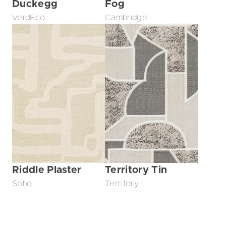
Duckegg
Fog
VerdEco
Cambridge
Riddle Plaster
Territory Tin
Soho
Territory