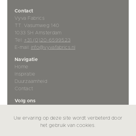
Contact
Vyva Fabrics
TT. Vasumweg 140
1033 SH Amsterdam
Tel:
+31 (0)20-6599523
E-mail:
info@vyvafabrics.nl
Navigatie
Home
Inspiratie
Duurzaamheid
Contact
Volg ons
Uw ervaring op deze site wordt verbeterd door
Privacybeleid
het gebruik van cookies.
Disclaimer