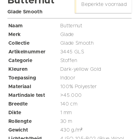
Butternut
Beperkte voorraad
Glade Smooth
Naam
Butternut
Merk
Glade
Collectie
Glade Smooth
Artikelnummer
3445 GLS
Categorie
Stoffen
Kleuren
Dark-yellow
Gold
Toepassing
Indoor
Materiaal
100% Polyester
Martindale test
>45.000
Breedte
140
cm
Dikte
1
mm
Rollengte
30
m
Gewicht
430
g/m²
Lichtechtheid
4 ISO 105-B02 (Blue Wool