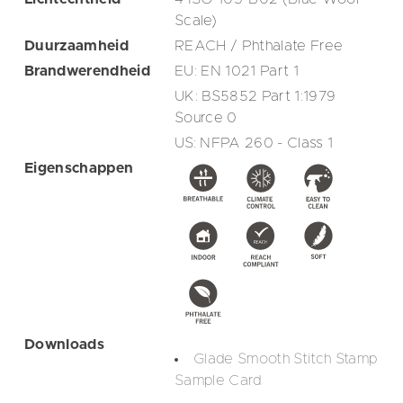
Scale)
Duurzaamheid
REACH / Phthalate Free
Brandwerendheid
EU: EN 1021 Part 1
UK: BS5852 Part 1:1979
Source 0
US: NFPA 260 - Class 1
Eigenschappen
Downloads
Glade Smooth Stitch Stamp
Sample Card