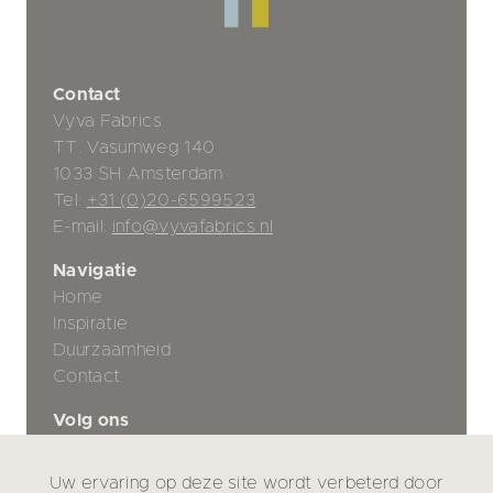
Contact
Vyva Fabrics
TT. Vasumweg 140
1033 SH Amsterdam
Tel:
+31 (0)20-6599523
E-mail:
info@vyvafabrics.nl
Navigatie
Home
Inspiratie
Duurzaamheid
Contact
Volg ons
Uw ervaring op deze site wordt verbeterd door