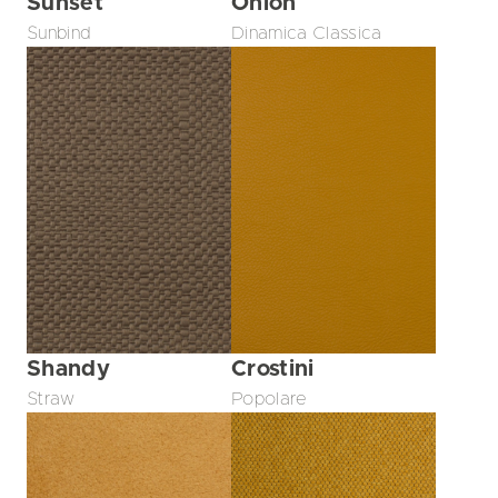
Sunset
Onion
Sunbind
Dinamica Classica
Shandy
Crostini
Straw
Popolare