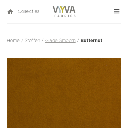
Collecties
Home
/
Stoffen
/
Glade Smooth
/
Butternut