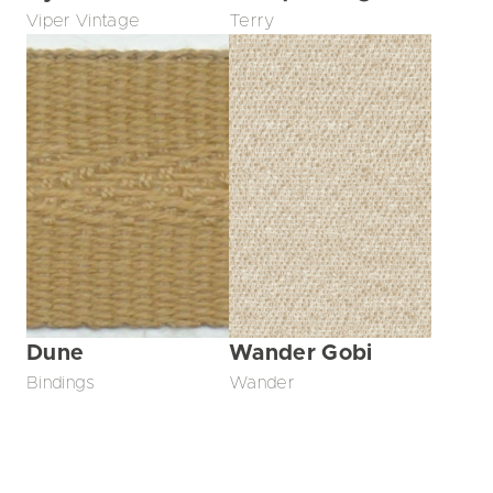
Viper Vintage
Terry
Dune
Wander Gobi
Bindings
Wander