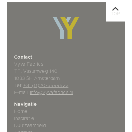
TOP
Contact
Vyva Fabrics
TT. Vasumweg 140
1033 SH Amsterdam
Tel:
+31 (0)20-6599523
E-mail:
info@vyvafabrics.nl
Navigatie
Home
Inspiratie
Duurzaamheid