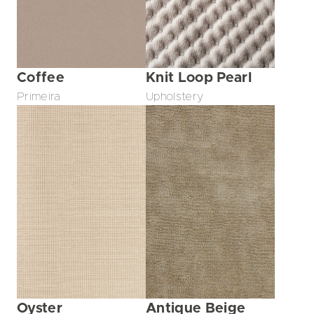
Coffee
Knit Loop Pearl
Primeira
Upholstery
Oyster
Antique Beige